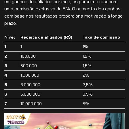
em ganhos de afiliados por mês, os parceiros recebem
uma comissão exclusiva de 5%. O aumento dos ganhos
com base nos resultados proporciona motivação a longo
prazo.
Nível
Receita de afiliados (R$)
Taxa de comissão
1
1
1%
2
100.000
1,2%
3
500.000
1,5%
4
1.000.000
2%
5
3.000.000
2,5%
6
5.000.000
3,5%
7
10.000.000
5%