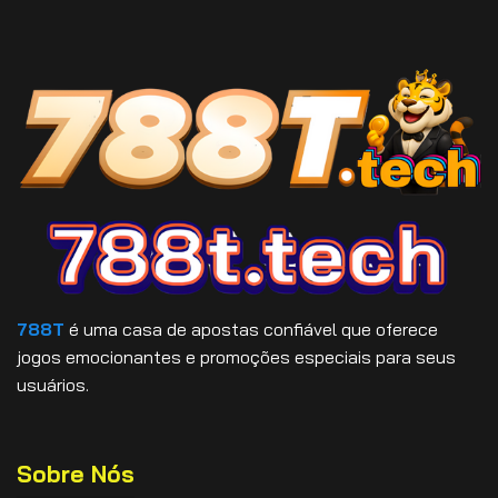
788T
é uma casa de apostas confiável que oferece
jogos emocionantes e promoções especiais para seus
usuários.
Sobre Nós