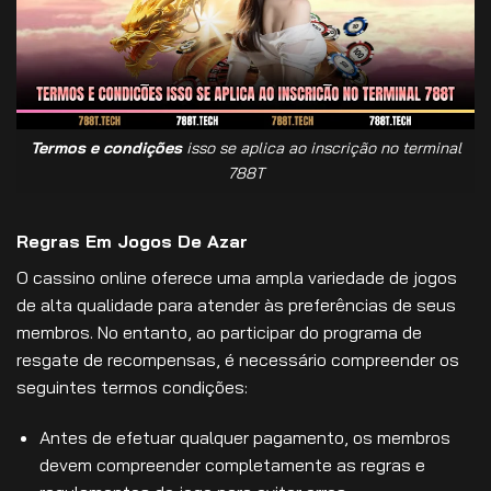
Termos e condições
isso se aplica ao inscrição no terminal
788T
Regras Em Jogos De Azar
O cassino online oferece uma ampla variedade de jogos
de alta qualidade para atender às preferências de seus
membros. No entanto, ao participar do programa de
resgate de recompensas, é necessário compreender os
seguintes termos condições:
Antes de efetuar qualquer pagamento, os membros
devem compreender completamente as regras e