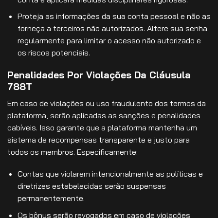
Proteja as informações da sua conta pessoal e não as
forneça a terceiros não autorizados. Altere sua senha
regularmente para limitar o acesso não autorizado e
os riscos potenciais.
Penalidades Por Violações Da Cláusula
788T
Em caso de violações ou uso fraudulento dos termos da
plataforma, serão aplicadas as sanções e penalidades
cabíveis. Isso garante que a plataforma mantenha um
sistema de recompensas transparente e justo para
todos os membros. Especificamente:
Contas que violarem intencionalmente as políticas e
diretrizes estabelecidas serão suspensas
permanentemente.
Os bônus serão revogados em caso de violações