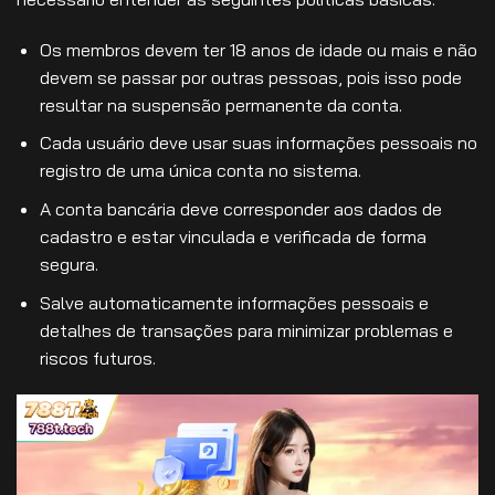
Os membros devem ter 18 anos de idade ou mais e não
devem se passar por outras pessoas, pois isso pode
resultar na suspensão permanente da conta.
Cada usuário deve usar suas informações pessoais no
registro de uma única conta no sistema.
A conta bancária deve corresponder aos dados de
cadastro e estar vinculada e verificada de forma
segura.
Salve automaticamente informações pessoais e
detalhes de transações para minimizar problemas e
riscos futuros.