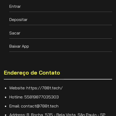
Entrar
Depositar
Sacar
Baixar App
Endereço de Contato
Website: https://788t.tech/
Hotline: 55819877035303
Email:
contact@788t.tech
Address: R. Rocha, 535 - Bela Vista, São Paulo - SP,