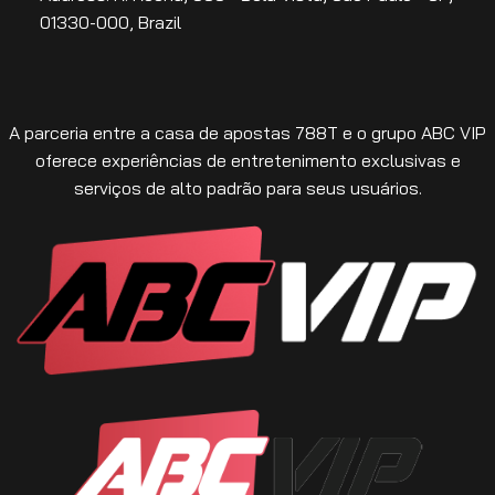
01330-000, Brazil
A parceria entre a casa de apostas 788T e o grupo ABC VIP
oferece experiências de entretenimento exclusivas e
serviços de alto padrão para seus usuários.