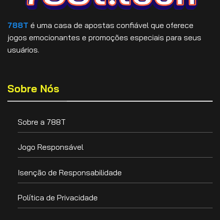
788T
é uma casa de apostas confiável que oferece
jogos emocionantes e promoções especiais para seus
usuários.
Sobre Nós
Sobre a 788T
Jogo Responsável
Isenção de Responsabilidade
Política de Privacidade