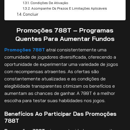
Condições De Ativação
Acompanhe Os Prazos E Limitações Aplicáveis
Concluir
Promoções 788T – Programas
Quentes Para Aumentar Fundos
Promoções 788T
atrai consistentemente uma
comunidade de jogadores diversificada, oferecendo a
oportunidade de experimentar uma variedade de jogos
com recompensas atraentes. As ofertas são
constantemente atualizadas e as condições de
elegibilidade transparentes otimizam os benefícios e
aumentam as chances de ganhar. A 788T é a melhor
escolha para testar suas habilidades nos jogos.
Benefícios Ao Participar Das Promoções
788T