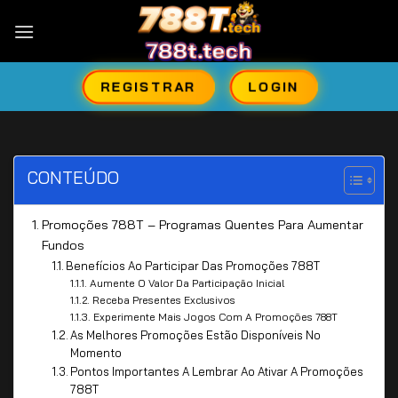
Skip
to
content
REGISTRAR
LOGIN
CONTEÚDO
Promoções 788T – Programas Quentes Para Aumentar
Fundos
Benefícios Ao Participar Das Promoções 788T
Aumente O Valor Da Participação Inicial
Receba Presentes Exclusivos
Experimente Mais Jogos Com A Promoções 788T
As Melhores Promoções Estão Disponíveis No
Momento
Pontos Importantes A Lembrar Ao Ativar A Promoções
788T