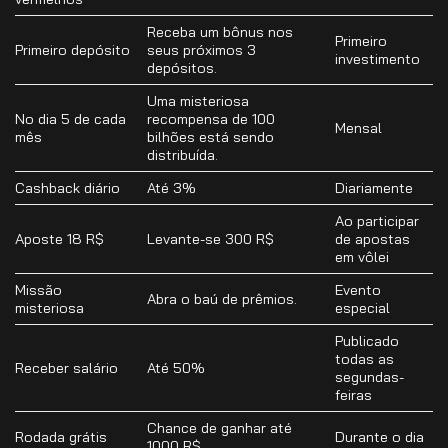
Receba um bônus nos
Primeiro
Primeiro depósito
seus próximos 3
investimento
depósitos.
Uma misteriosa
No dia 5 de cada
recompensa de 100
Mensal
mês
bilhões está sendo
distribuída.
Cashback diário
Até 3%
Diariamente
Ao participar
Aposte 18 R$
Levante-se 300 R$
de apostas
em vôlei
Missão
Evento
Abra o baú de prêmios.
misteriosa
especial
Publicado
todas as
Receber salário
Até 50%
segundas-
feiras
Chance de ganhar até
Rodada grátis
Durante o dia
1000 R$